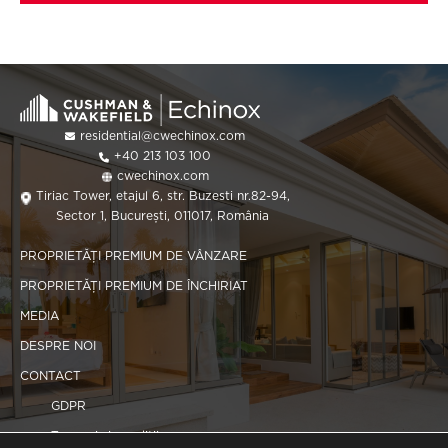
residential@cwechinox.com
+40 213 103 100
cwechinox.com
Tiriac Tower, etajul 6, str. Buzesti nr.82-94,
Sector 1, București, 011017, România
PROPRIETĂȚI PREMIUM DE VÂNZARE
PROPRIETĂȚI PREMIUM DE ÎNCHIRIAT
MEDIA
DESPRE NOI
CONTACT
GDPR
Termeni și condiții