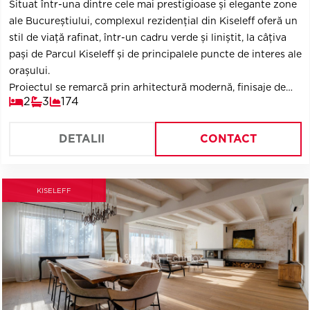
Situat într-una dintre cele mai prestigioase și elegante zone
ale Bucureștiului, complexul rezidențial din Kiseleff oferă un
stil de viață rafinat, într-un cadru verde și liniștit, la câțiva
pași de Parcul Kiseleff și de principalele puncte de interes ale
orașului.
Proiectul se remarcă prin arhitectură modernă, finisaje de
2
3
174
înaltă calitate și compartimentări generoase, concepute
pentru confort și funcționalitate. Apartamentele beneficiază
de spații ample, terase largi și lumină naturală din
DETALII
CONTACT
abundență, adresându-se unui public care apreciază
discreția, siguranța și standardele premium.
KISELEFF