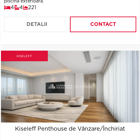
piscina exterioara.
4
4
221
DETALII
CONTACT
KISELEFF
Kiseleff Penthouse de Vânzare/Închiriat