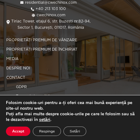
residential@cwechinox.com
+40 213 103 100
cwechinox.com
Tiriac Tower, etajul 6, str. Buzesti nr.82-94,
Sector 1, București, 011017, România
PROPRIETĂȚI PREMIUM DE VÂNZARE
PROPRIETĂȚI PREMIUM DE ÎNCHIRIAT
MEDIA
DESPRE NOI
CONTACT
GDPR
Termeni și condiții
Folosim cookie-uri pentru a-ți oferi cea mai bună experiență pe
Politica de cookie-uri
site-ul nostru web.
Poți afla mai multe despre cookie-urile pe care le folosim sau să
le dezactivezi în
setări
.
Copyright 2025 CWEchinox
Accept
Respinge
Setări