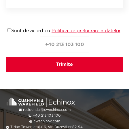
Sunt de acord cu
Politica de prelucrare a datelor
.
+40 213 103 100
residential@cwechinox.com
+40 213 103 100
cwechinox.com
Tiriac Tower, etajul 6, str. Buzesti nr.82-94,