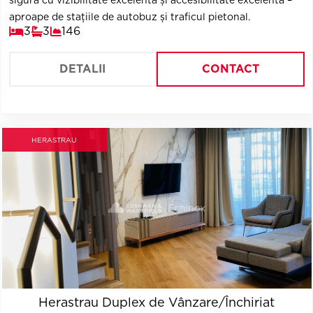
sigură cu vizibilitate excelentă și accesibilitate excelentă –
aproape de stațiile de autobuz și traficul pietonal.
3
3
146
DETALII
CONTACT
HERASTRAU
Herastrau Duplex de Vânzare/Închiriat