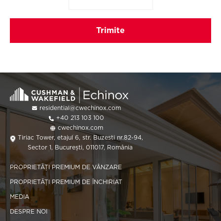
residential@cwechinox.com
+40 213 103 100
cwechinox.com
Tiriac Tower, etajul 6, str. Buzesti nr.82-94,
Sector 1, București, 011017, România
PROPRIETĂȚI PREMIUM DE VÂNZARE
PROPRIETĂȚI PREMIUM DE ÎNCHIRIAT
MEDIA
DESPRE NOI