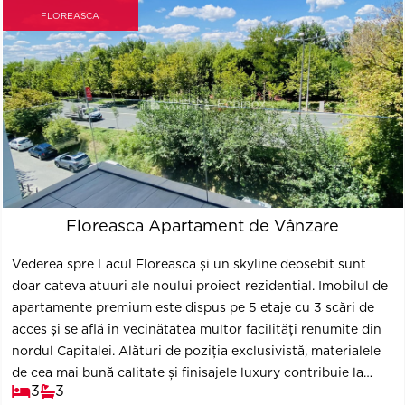
FLOREASCA
Floreasca Apartament de Vânzare
Vederea spre Lacul Floreasca și un skyline deosebit sunt
doar cateva atuuri ale noului proiect rezidential. Imobilul de
apartamente premium este dispus pe 5 etaje cu 3 scări de
acces și se află în vecinătatea multor facilități renumite din
nordul Capitalei. Alături de poziția exclusivistă, materialele
de cea mai bună calitate și finisajele luxury contribuie la
3
3
definirea proiectului, noua locație cheie a Bucureștiului