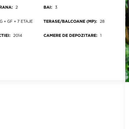
RANA:
BAI:
2
3
TERASE/BALCOANE (MP):
UG + GF + 7 ETAJE
28
TIEI:
CAMERE DE DEPOZITARE:
2014
1