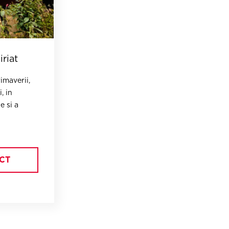
riat
imaverii,
, in
e si a
CT