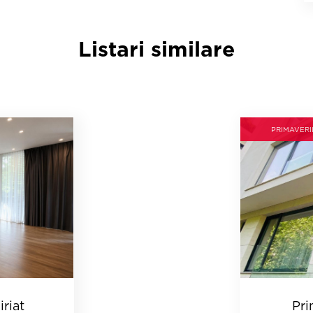
Listari similare
PRIMAVERI
riat
Pri