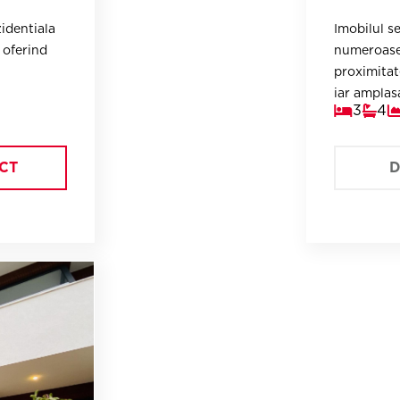
zidentiala
Imobilul se afla in zona Primaverii, avand in apropiere
 oferind
numeroase 
proximitat
iar amplasa
3
4
metrou si 
CT
D