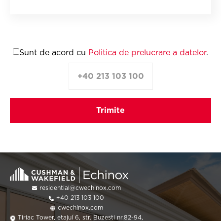
Sunt de acord cu
Politica de prelucrare a datelor
.
+40 213 103 100
residential@cwechinox.com
+40 213 103 100
cwechinox.com
Tiriac Tower, etajul 6, str. Buzesti nr.82-94,