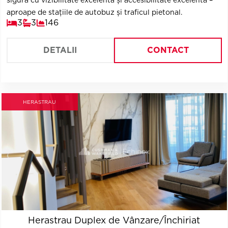
sigură cu vizibilitate excelentă și accesibilitate excelentă –
aproape de stațiile de autobuz și traficul pietonal.
3
3
146
DETALII
CONTACT
HERASTRAU
Herastrau Duplex de Vânzare/Închiriat