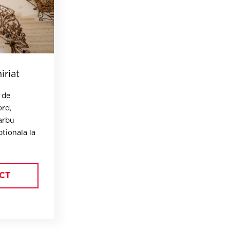
iriat
 de
ord,
arbu
tionala la
CT