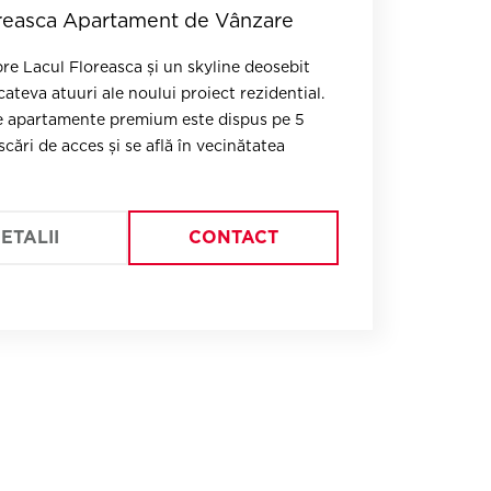
reasca Apartament de Vânzare
re Lacul Floreasca și un skyline deosebit
i proiect rezidential.
e apartamente premium este dispus pe 5
scări de acces și se află în vecinătatea
lități renumite din nordul Capitalei. Alături
 exclusivistă, materialele de cea mai bună
 finisajele luxury contribuie la definirea
ETALII
CONTACT
proiectului, noua locație cheie a Bucureștiului