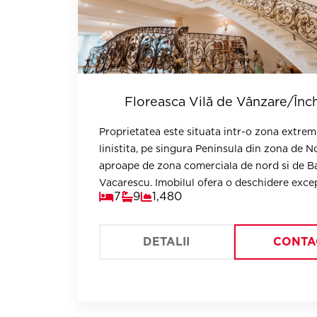
Floreasca Vilă de Vânzare/Înch
Proprietatea este situata intr-o zona extrem
linistita, pe singura Peninsula din zona de N
aproape de zona comerciala de nord si de B
Vacarescu. Imobilul ofera o deschidere excep
7
9
1,480
lac, de 70 mp, si o privelistea unica.
DETALII
CONTA