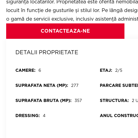
siguranța locatarilor. Proprietatea este oferită nemobila
locuit în funcție de gusturile și stilul lor. Pe lângă des
o gamă de servicii exclusive, inclusiv asistență administ
CONTACTEAZA-NE
DETALII PROPRIETATE
CAMERE:
ETAJ:
6
2/5
SUPRAFATA NETA (MP):
PARCARE SUBTE
277
SUPRAFATA BRUTA (MP):
STRUCTURA:
357
2 
DRESSING:
ANUL CONSTRUC
4