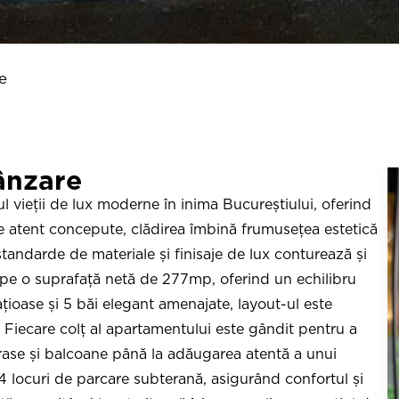
e
ânzare
l vieții de lux moderne în inima Bucureștiului, oferind
etaje atent concepute, clădirea îmbină frumusețea estetică
 standarde de materiale și finisaje de lux conturează și
 pe o suprafață netă de 277mp, oferind un echilibru
țioase și 5 băi elegant amenajate, layout-ul este
 Fiecare colț al apartamentului este gândit pentru a
rase și balcoane până la adăugarea atentă a unui
 4 locuri de parcare subterană, asigurând confortul și