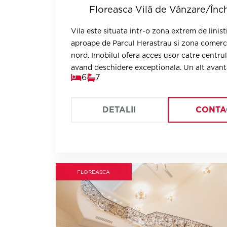
Floreasca Vilă de Vânzare/Înch
Vila este situata intr-o zona extrem de linisti
aproape de Parcul Herastrau si zona comerc
nord. Imobilul ofera acces usor catre centrul
avand deschidere exceptionala. Un alt avanta
6
7
privelistea splendida asupra Lacului Tei din 
DETALII
CONTA
FLOREASCA