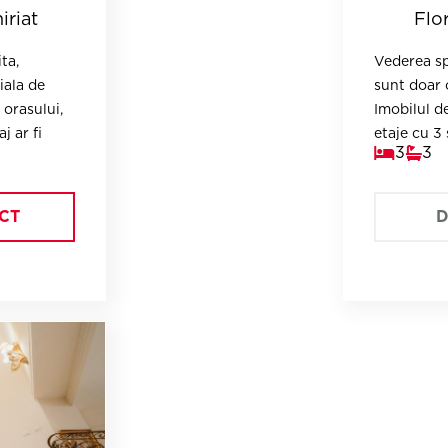
iriat
Flo
ta,
Vederea sp
iala de
sunt doar cateva atuuri ale noulu
 orasului,
Imobilul d
j ar fi
etaje cu 3 
3
3
apropiere.
multor faci
de poziția
calitate și
CT
D