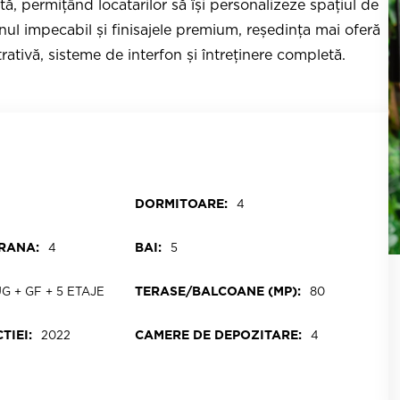
tă, permițând locatarilor să își personalizeze spațiul de
ignul impecabil și finisajele premium, reședința mai oferă
rativă, sisteme de interfon și întreținere completă.
DORMITOARE:
4
RANA:
BAI:
4
5
TERASE/BALCOANE (MP):
UG + GF + 5 ETAJE
80
TIEI:
CAMERE DE DEPOZITARE:
2022
4