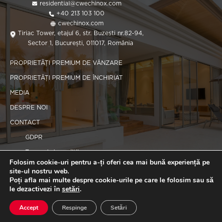
residential@cwechinox.com
+40 213 103 100
cwechinox.com
Tiriac Tower, etajul 6, str. Buzesti nr.82-94,
Sector 1, București, 011017, România
PROPRIETĂȚI PREMIUM DE VÂNZARE
PROPRIETĂȚI PREMIUM DE ÎNCHIRIAT
MEDIA
DESPRE NOI
CONTACT
GDPR
Termeni și condiții
Folosim cookie-uri pentru a-ți oferi cea mai bună experiență pe
Politica de cookie-uri
site-ul nostru web.
Poți afla mai multe despre cookie-urile pe care le folosim sau să
le dezactivezi în
setări
.
Copyright 2025 CWEchinox
Accept
Respinge
Setări