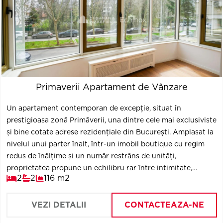
Primaverii Apartament de Vânzare
Un apartament contemporan de excepție, situat în
prestigioasa zonă Primăverii, una dintre cele mai exclusiviste
și bine cotate adrese rezidențiale din București. Amplasat la
nivelul unui parter înalt, într-un imobil boutique cu regim
redus de înălțime și un număr restrâns de unități,
proprietatea propune un echilibru rar între intimitate,
2
2
116 m2
rafinament și confort urban, într-un cadru dominat de
vegetație matură și liniște.
VEZI DETALII
CONTACTEAZA-NE