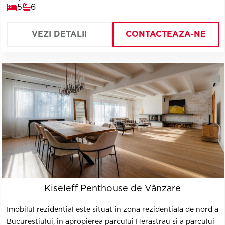
5
6
impresioneaza prin calitatea finisajelor, dar si prin proportia
echilibrata a spatiilor interioare, poate acomoda o resedinta
ce impresioneaza prin designul personalizat si facilitati.
VEZI DETALII
CONTACTEAZA-NE
Kiseleff Penthouse de Vânzare
Imobilul rezidential este situat in zona rezidentiala de nord a
Bucurestiului, in apropierea parcului Herastrau si a parcului