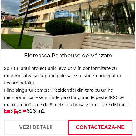
Floreasca Penthouse de Vânzare
Spiritul unui proiect unic, evolutiv, în conformitate cu
modernitatea și cu principiile sale stilistice, conceput în
fiecare detaliu.
Fiind singurul complex rezidențial din țară cu un hol
memorabil, care se întinde pe o lungime de peste 600 de
metri și o înălțime de 6 metri, cu finisaje interioare distincte
5
5
828 m2
și o vedere unică spre Parcul Verdi și Lacul Floreasca, sunt
doar câteva puncte remarcabile ale noului proiect
rezidențial.
VEZI DETALII
CONTACTEAZA-NE