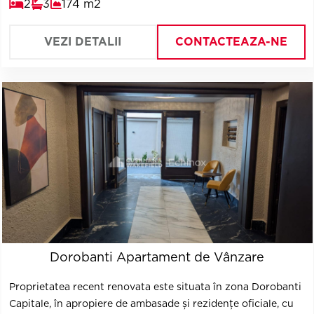
2
3
174 m2
înaltă calitate și compartimentări generoase, concepute
pentru confort și funcționalitate. Apartamentele beneficiază
de spații ample, terase largi și lumină naturală din
VEZI DETALII
CONTACTEAZA-NE
abundență, adresându-se unui public care apreciază
discreția, siguranța și standardele premium.
Dorobanti Apartament de Vânzare
Proprietatea recent renovata este situata în zona Dorobanti
Capitale, în apropiere de ambasade și rezidențe oficiale, cu