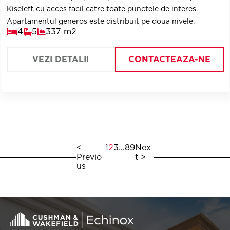
Kiseleff, cu acces facil catre toate punctele de interes.
Apartamentul generos este distribuit pe doua nivele.
4
5
337 m2
VEZI DETALII
CONTACTEAZA-NE
<
1
2
3
…
8
9
Nex
Previo
t >
us