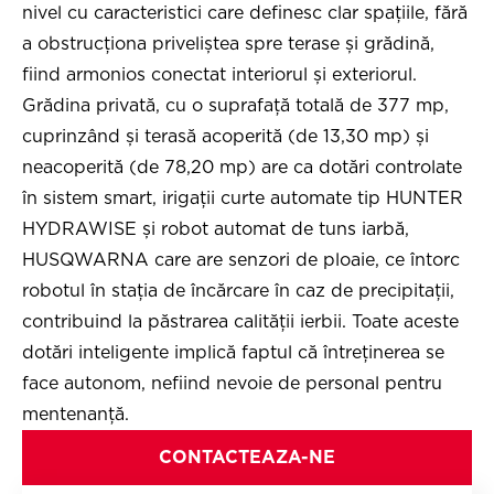
nivel cu caracteristici care definesc clar spațiile, fără
a obstrucționa priveliștea spre terase și grădină,
fiind armonios conectat interiorul și exteriorul.
Grădina privată, cu o suprafață totală de 377 mp,
cuprinzând și terasă acoperită (de 13,30 mp) și
neacoperită (de 78,20 mp) are ca dotări controlate
în sistem smart, irigații curte automate tip HUNTER
HYDRAWISE și robot automat de tuns iarbă,
HUSQWARNA care are senzori de ploaie, ce întorc
robotul în stația de încărcare în caz de precipitații,
contribuind la păstrarea calității ierbii. Toate aceste
dotări inteligente implică faptul că întreţinerea se
face autonom, nefiind nevoie de personal pentru
mentenanţă.
CONTACTEAZA-NE