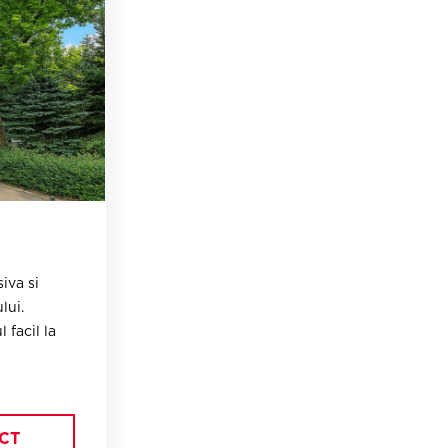
iva si
lui.
 facil la
sau sediu
CT