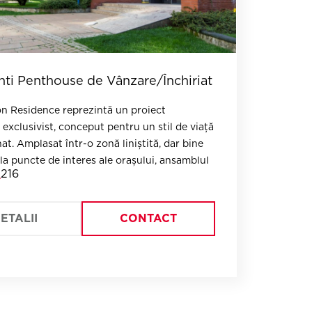
ti Penthouse de Vânzare/Închiriat
 Residence reprezintă un proiect
 exclusivist, conceput pentru un stil de viață
at. Amplasat într-o zonă liniștită, dar bine
la puncte de interes ale orașului, ansamblul
216
itate si intimitate.
ETALII
CONTACT