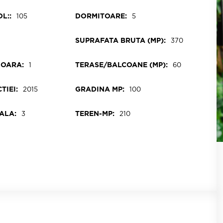
L::
DORMITOARE:
105
5
SUPRAFATA BRUTA (MP):
370
IOARA:
TERASE/BALCOANE (MP):
1
60
TIEI:
GRADINA MP:
2015
100
ALA:
TEREN-MP:
3
210