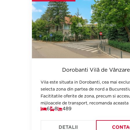
Dorobanti Vilă de Vânzare
Vila este situata in Dorobanti, cea mai exclus
selecta zona din partea de nord a Bucurestiu
Facititatile oferite de zona, precum si accesul
mijloacele de transport, recomanda aceasta
6
8
489
proprietate ca fiind ideala pentru resedinta 
reprezentantiv.
DETALII
CONTA