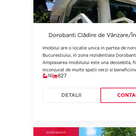
Dorobanti Clădire de Vânzare/În
Imobilul are o locatie unica in partea de nor
Bucurestiului, in zona rezidentiala Dorobanti
Amplasarea imobilului este una deosebita, fi
inconjurat de multe spatii verzi si beneficiin
16
827
vedere panoramica si expunere.
DETALII
CONTA
DOROBANTI