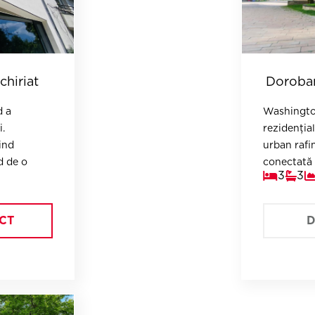
chiriat
Doroban
d a
Washington
.
rezidențial
ind
urban rafin
d de o
conectată 
3
3
oferă secur
CT
D