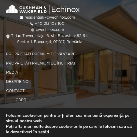
residential@cwechinox.com
+40 213 103 100
cwechinox.com
Tiriac Tower, etajul 6, str. Buzesti nr.82-94,
Sector 1, București, 011017, România
PROPRIETĂȚI PREMIUM DE VÂNZARE
PROPRIETĂȚI PREMIUM DE ÎNCHIRIAT
MEDIA
DESPRE NOI
CONTACT
GDPR
Termeni și condiții
Folosim cookie-uri pentru a-ți oferi cea mai bună experiență pe
Politica de cookie-uri
site-ul nostru web.
Poți afla mai multe despre cookie-urile pe care le folosim sau să
le dezactivezi în
setări
.