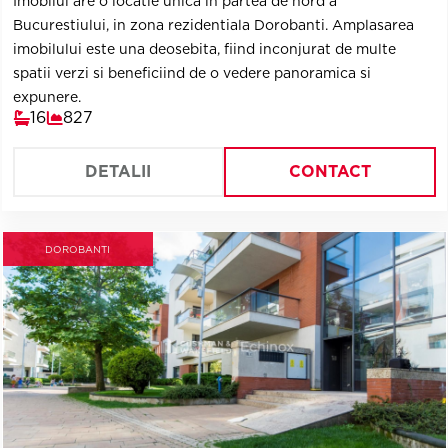
Imobilul are o locatie unica in partea de nord a
Bucurestiului, in zona rezidentiala Dorobanti. Amplasarea
imobilului este una deosebita, fiind inconjurat de multe
spatii verzi si beneficiind de o vedere panoramica si
expunere.
16
827
DETALII
CONTACT
DOROBANTI