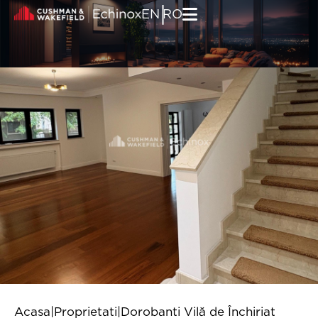
Skip to content
|
EN
RO
Acasa
|
Proprietati
|
Dorobanti Vilă de Închiriat