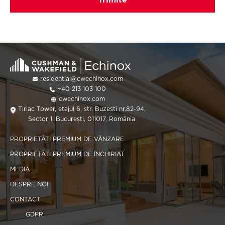
residential@cwechinox.com
+40 213 103 100
cwechinox.com
Tiriac Tower, etajul 6, str. Buzesti nr.82-94,
Sector 1, București, 011017, România
PROPRIETĂȚI PREMIUM DE VÂNZARE
PROPRIETĂȚI PREMIUM DE ÎNCHIRIAT
MEDIA
DESPRE NOI
CONTACT
GDPR