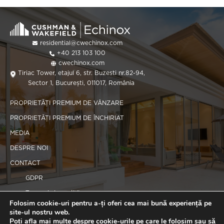
residential@cwechinox.com
+40 213 103 100
cwechinox.com
Tiriac Tower, etajul 6, str. Buzesti nr.82-94,
Sector 1, București, 011017, România
PROPRIETĂȚI PREMIUM DE VÂNZARE
PROPRIETĂȚI PREMIUM DE ÎNCHIRIAT
MEDIA
DESPRE NOI
CONTACT
GDPR
Termeni și condiții
Folosim cookie-uri pentru a-ți oferi cea mai bună experiență pe
Politica de cookie-uri
site-ul nostru web.
Poți afla mai multe despre cookie-urile pe care le folosim sau să