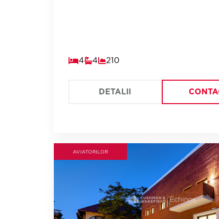
4
4
210
DETALII
CONTA
AVIATORILOR