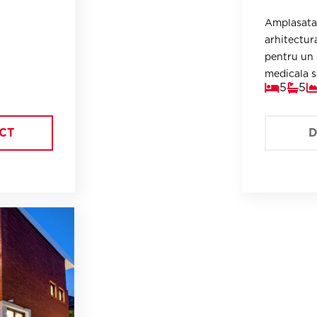
Amplasata pe Bdul. Aviatorilor, propr
arhitectura reprezentativa anilor '40, si este i
pentru un 
5
5
CT
D