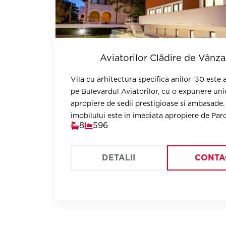
Aviatorilor Clădire de Vânza
Vila cu arhitectura specifica anilor '30 este
pe Bulevardul Aviatorilor, cu o expunere unic
apropiere de sedii prestigioase si ambasade.
imobilului este in imediata apropiere de Parc
8
596
si cateva institute culturale.
DETALII
CONTA