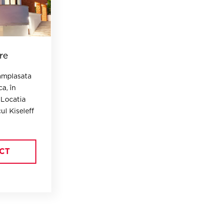
re
 amplasata
a, în
 Locatia
ul Kiseleff
CT