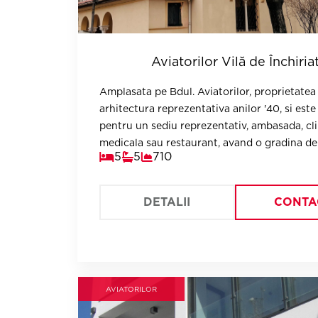
Aviatorilor Vilă de Închiria
Amplasata pe Bdul. Aviatorilor, proprietatea are o
arhitectura reprezentativa anilor '40, si este ideala
pentru un sediu reprezentativ, ambasada, cli
5
5
710
DETALII
CONTA
AVIATORILOR