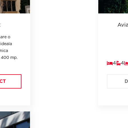
t
Avia
nica
medicala sau restaurant, avand o gradina de 400 mp.
4
4
CT
D