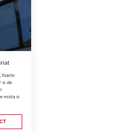
riat
, foarte
 si de
l
e mixta si
iale.
CT