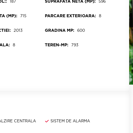
L::
SUPRAFATA NETA (MP):
187
596
A (MP):
PARCARE EXTERIOARA:
715
8
TIEI:
GRADINA MP:
2013
600
ALA:
TEREN-MP:
8
793
CALZIRE CENTRALA
SISTEM DE ALARMA