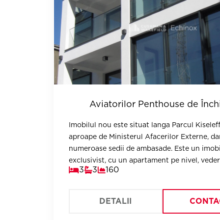
Aviatorilor Penthouse de Închi
Imobilul nou este situat langa Parcul Kiseleff
aproape de Ministerul Afacerilor Externe, dar
numeroase sedii de ambasade. Este un imobi
exclusivist, cu un apartament pe nivel, veder
3
3
160
are avantajele celei mai selecte zone rezident
DETALII
CONTA