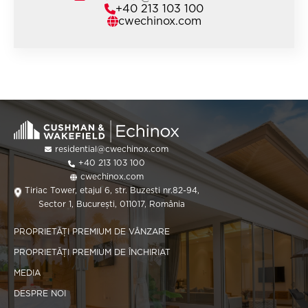
+40 213 103 100
cwechinox.com
residential@cwechinox.com
+40 213 103 100
cwechinox.com
Tiriac Tower, etajul 6, str. Buzesti nr.82-94,
Sector 1, București, 011017, România
PROPRIETĂȚI PREMIUM DE VÂNZARE
PROPRIETĂȚI PREMIUM DE ÎNCHIRIAT
MEDIA
DESPRE NOI