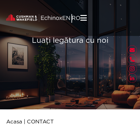
Skip to content
|
EN
RO
Luați legătura cu noi
Acasa
|
CONTACT