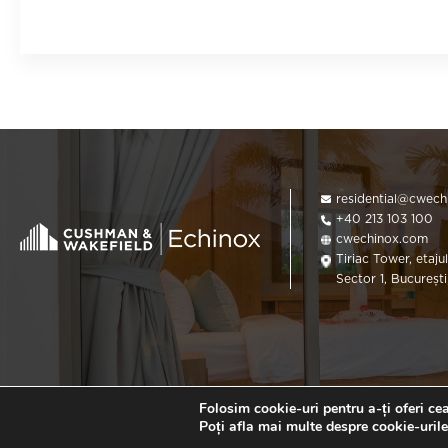
residential@cwec
+40 213 103 100
cwechinox.com
Tiriac Tower, etajul
Sector 1, Bucureșt
Folosim cookie-uri pentru a-ți oferi ce
Poți afla mai multe despre cookie-urile