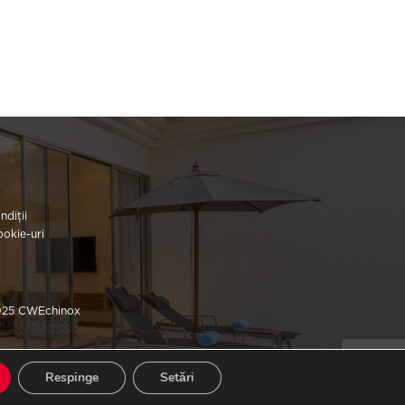
ndiții
ookie-uri
025 CWEchinox
Respinge
Setări