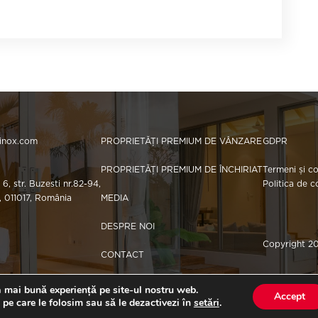
hinox.com
PROPRIETĂȚI PREMIUM DE VÂNZARE
GDPR
PROPRIETĂȚI PREMIUM DE ÎNCHIRIAT
Termeni și co
 6, str. Buzesti nr.82-94,
Politica de c
i, 011017, România
MEDIA
DESPRE NOI
Copyright 2
CONTACT
a mai bună experiență pe site-ul nostru web.
Accept
 pe care le folosim sau să le dezactivezi în
setări
.