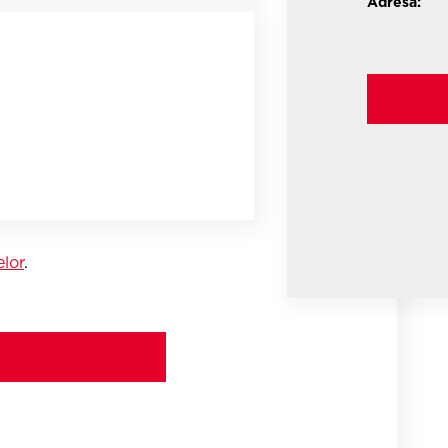
Adresa:
elor
.