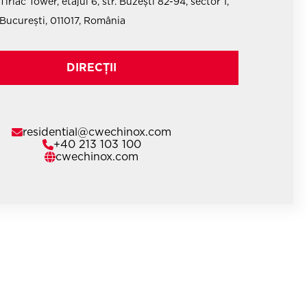
Tiriac Tower, etajul 6, str. Buzești 82-94, sector 1,
București, 011017, România
DIRECȚII
residential@cwechinox.com
+40 213 103 100
cwechinox.com