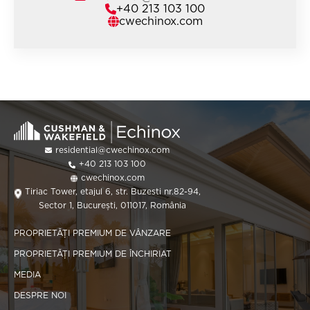
+40 213 103 100
cwechinox.com
residential@cwechinox.com
+40 213 103 100
cwechinox.com
Tiriac Tower, etajul 6, str. Buzesti nr.82-94,
Sector 1, București, 011017, România
PROPRIETĂȚI PREMIUM DE VÂNZARE
PROPRIETĂȚI PREMIUM DE ÎNCHIRIAT
MEDIA
DESPRE NOI