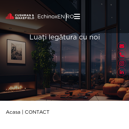
Skip to content
|
EN
RO
Luați legătura cu noi
Acasa
|
CONTACT