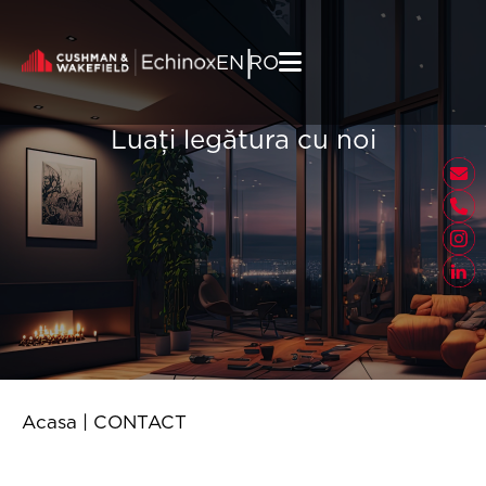
Skip to content
|
EN
RO
Luați legătura cu noi
Acasa
|
CONTACT