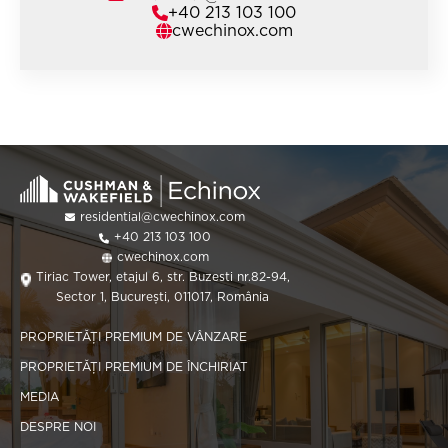
+40 213 103 100
cwechinox.com
residential@cwechinox.com
+40 213 103 100
cwechinox.com
Tiriac Tower, etajul 6, str. Buzesti nr.82-94,
Sector 1, București, 011017, România
PROPRIETĂȚI PREMIUM DE VÂNZARE
PROPRIETĂȚI PREMIUM DE ÎNCHIRIAT
MEDIA
DESPRE NOI