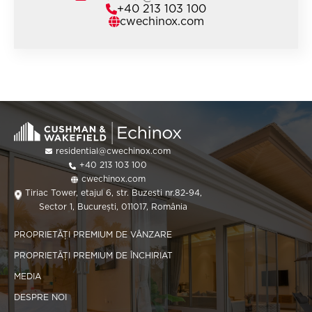
+40 213 103 100
cwechinox.com
residential@cwechinox.com
+40 213 103 100
cwechinox.com
Tiriac Tower, etajul 6, str. Buzesti nr.82-94,
Sector 1, București, 011017, România
PROPRIETĂȚI PREMIUM DE VÂNZARE
PROPRIETĂȚI PREMIUM DE ÎNCHIRIAT
MEDIA
DESPRE NOI