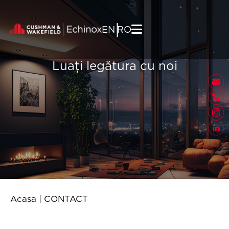
Skip to content
|
EN
RO
Luați legătura cu noi
Acasa
|
CONTACT