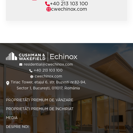
+40 213 103 100
cwechinox.com
residential@cwechinox.com
+40 213 103 100
cwechinox.com
Tiriac Tower, etajul 6, str. Buzesti nr.82-94,
Sector 1, București, 011017, România
PROPRIETĂȚI PREMIUM DE VÂNZARE
PROPRIETĂȚI PREMIUM DE ÎNCHIRIAT
MEDIA
DESPRE NOI