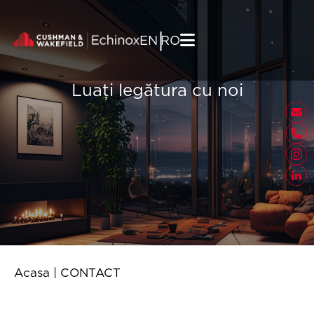
Skip to content
|
EN
RO
Luați legătura cu noi
Acasa
|
CONTACT