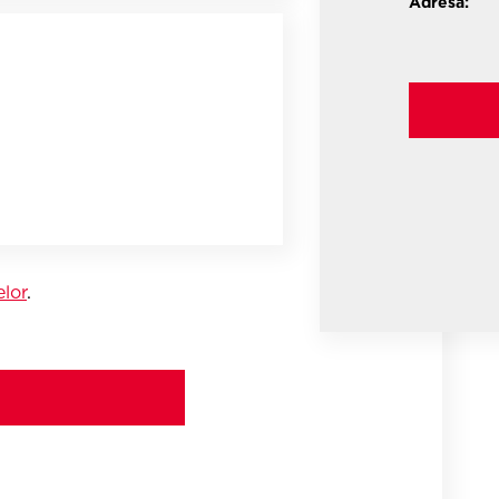
Adresa:
elor
.