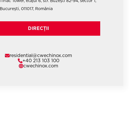
Tiriac Tower, etajul 6, str. Buzești 82-94, sector 1,
București, 011017, România
DIRECȚII
residential@cwechinox.com
+40 213 103 100
cwechinox.com