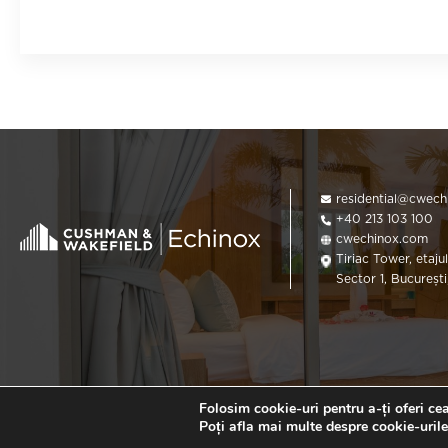
residential@cwec
+40 213 103 100
cwechinox.com
Tiriac Tower, etajul
Sector 1, Bucureșt
Folosim cookie-uri pentru a-ți oferi ce
Poți afla mai multe despre cookie-urile