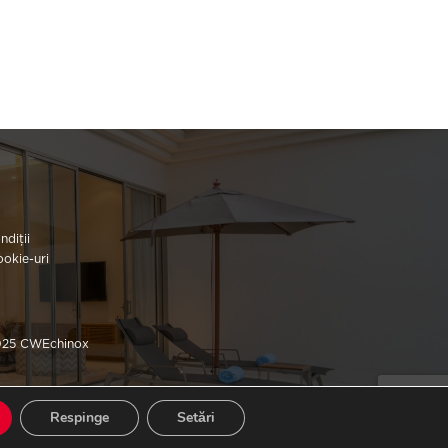
ndiții
ookie-uri
025 CWEchinox
Respinge
Setări