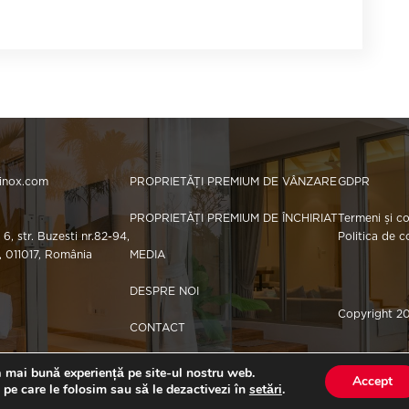
hinox.com
PROPRIETĂȚI PREMIUM DE VÂNZARE
GDPR
PROPRIETĂȚI PREMIUM DE ÎNCHIRIAT
Termeni și co
 6, str. Buzesti nr.82-94,
Politica de c
i, 011017, România
MEDIA
DESPRE NOI
Copyright 2
CONTACT
a mai bună experiență pe site-ul nostru web.
Accept
 pe care le folosim sau să le dezactivezi în
setări
.